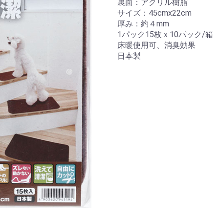
裏面：アクリル樹脂
サイズ：45cmx22cm
厚み：約４mm
1パック15枚ｘ10パック/箱
床暖使用可、消臭効果
日本製