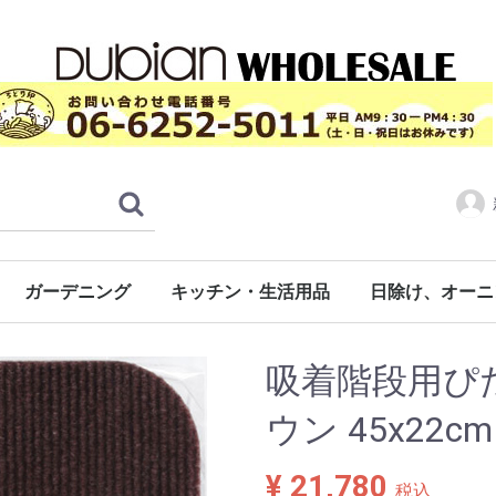
ガーデニング
キッチン・生活用品
日除け、オーニ
ーペット
ド
ト
ロール人工芝（日本製）
通常タイプ（CPS)
ラバー付き（CPF）
タイルカーペットタイプ
防音ぴたパネル
ロールタイプ
階段用
非常用トイレ用品
その他
ジョイント式床材（日本製）
タフト芝-透水性無し
タフト芝-ラバー付き
タフト芝-透水性有り
タフト芝-防炎
ジョイント芝RT-30
シバックス
システムスクエア
システムタイル
システムストーン
専用フチ（エッジ）
約30cmx30cm角
約45cmx45cm角
広幅タイプ
日本製ポリ袋（自社製品）
湯せん対応食
お部屋で使う
吸着階段用ぴたマ
ウン 45x22c
¥ 21,780
税込