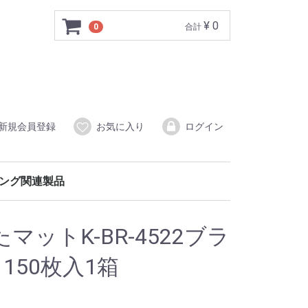
¥ 0
0
合計
新規会員登録
お気に入り
ログイン
ング関連製品
品用ポリ袋
ゴミ袋
養生用（強力吸着タイプ）
冷凍用抗菌保存袋・抗菌保存袋LLD
ットK-BR-4522ブラ
m 150枚入1箱