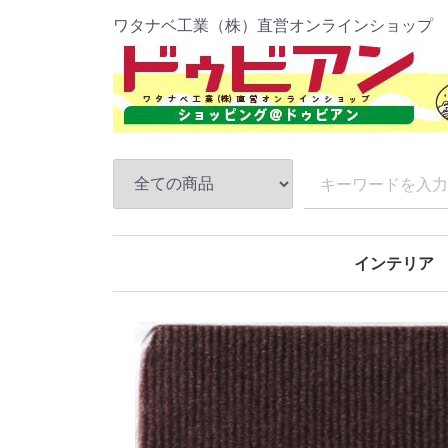
ワタナベ工業（株）直営オンラインショップ
インテリア
防炎パンチカ
ファインコー
吸着ぴたマッ