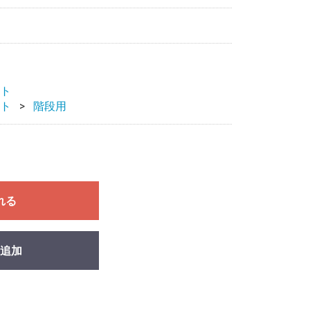
ト
ト
階段用
れる
追加