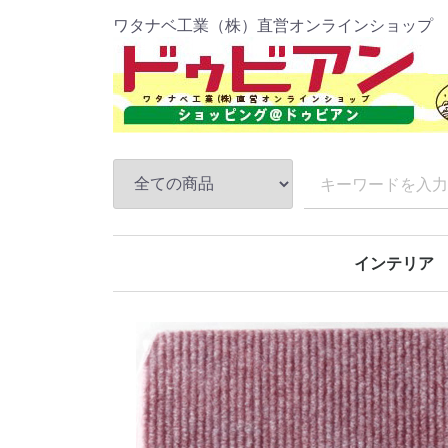
ワタナベ工業（株）直営オンラインショップ
インテリア
防炎パンチカ
ファインコー
吸着ぴたマッ