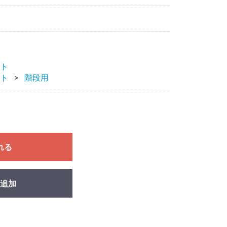
ト
ト
階段用
れる
追加