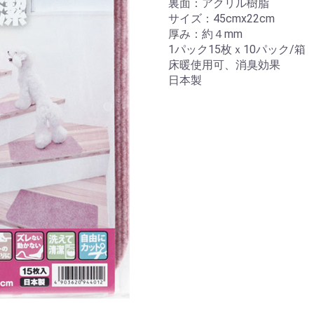
裏面：アクリル樹脂
サイズ：45cmx22cm
厚み：約４mm
1パック15枚ｘ10パック/箱
床暖使用可、消臭効果
日本製