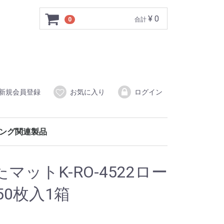
¥ 0
0
合計
新規会員登録
お気に入り
ログイン
ング関連製品
品用ポリ袋
ゴミ袋
養生用（強力吸着タイプ）
冷凍用抗菌保存袋・抗菌保存袋LLD
ットK-RO-4522ロー
150枚入1箱