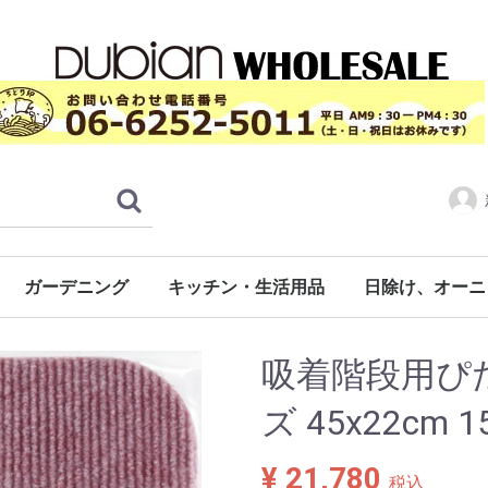
ガーデニング
キッチン・生活用品
日除け、オーニ
ーペット
ド
ト
ロール人工芝（日本製）
通常タイプ（CPS)
ラバー付き（CPF）
タイルカーペットタイプ
防音ぴたパネル
ロールタイプ
階段用
非常用トイレ用品
その他
ジョイント式床材（日本製）
タフト芝-透水性無し
タフト芝-ラバー付き
タフト芝-透水性有り
タフト芝-防炎
ジョイント芝RT-30
シバックス
システムスクエア
システムタイル
システムストーン
専用フチ（エッジ）
約30cmx30cm角
約45cmx45cm角
広幅タイプ
日本製ポリ袋（自社製品）
湯せん対応食
お部屋で使う
吸着階段用ぴたマ
ズ 45x22cm 
¥ 21,780
税込